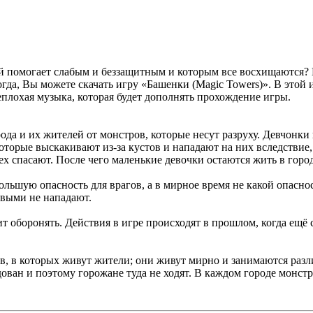
ый помогает слабым и беззащитным и которым все восхищаются?
гда, Вы можете скачать игру «Башенки (Magic Towers)». В этой
плохая музыка, которая будет дополнять прохождение игры.
да и их жителей от монстров, которые несут разруху. Девчонки н
оторые выскакивают из-за кустов и нападают на них вследствие
 спасают. После чего маленькие девочки остаются жить в городе
ьшую опасность для врагов, а в мирное время не какой опаснос
рвыми не нападают.
т оборонять. Действия в игре происходят в прошлом, когда ещ
мов, в которых живут жители; они живут мирно и занимаются раз
дован и поэтому горожане туда не ходят. В каждом городе монстро