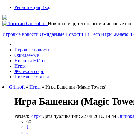
Регистрация
Вход
Новинки игр, технологии и игровые нов
Игровые новости
Ожидаемые
Новости Hi-Tech
Игры
Железо и 
Игровые новости
Ожидаемые
Новости Hi-Tech
Игры
Железо и софт
Полезные статьи
Grinsoft
»
Игры
» Игра Башенки (Magic Towers)
Игра Башенки (Magic Towe
Раздел:
Игры
Дата публикации: 22-08-2016, 14:44
Ошибка
60
1
2