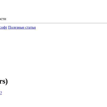
ости
софт
Полезные статьи
rs)
?