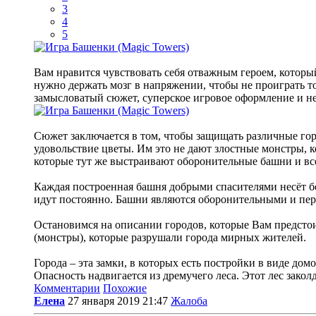
3
4
5
Вам нравится чувствовать себя отважным героем, котор
нужно держать мозг в напряжении, чтобы не проиграть то
замысловатый сюжет, суперское игровое оформление и не
Сюжет заключается в том, чтобы защищать различные горо
удовольствие цветы. Им это не дают злостные монстры, к
которые тут же выстраивают оборонительные башни и всех
Каждая построенная башня добрыми спасителями несёт бол
идут постоянно. Башни являются оборонительными и пе
Остановимся на описании городов, которые Вам предстои
(монстры), которые разрушали города мирных жителей.
Города – эта замки, в которых есть постройки в виде до
Опасность надвигается из дремучего леса. Этот лес закол
Комментарии
Похожие
Елена
27 января 2019 21:47
Жалоба