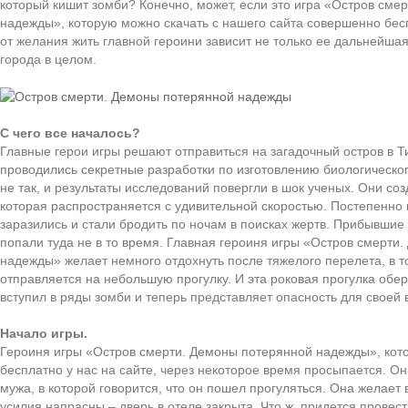
который кишит зомби? Конечно, может, если это игра «Остров сме
надежды», которую можно скачать с нашего сайта совершенно бесп
от желания жить главной героини зависит не только ее дальнейшая 
города в целом.
С чего все началось?
Главные герои игры решают отправиться на загадочный остров в Т
проводились секретные разработки по изготовлению биологическог
не так, и результаты исследований повергли в шок ученых. Они соз
которая распространяется с удивительной скоростью. Постепенно 
заразились и стали бродить по ночам в поисках жертв. Прибывши
попали туда не в то время. Главная героиня игры «Остров смерти
надежды» желает немного отдохнуть после тяжелого перелета, в то
отправляется на небольшую прогулку. И эта роковая прогулка обер
вступил в ряды зомби и теперь представляет опасность для своей
Начало игры.
Героиня игры «Остров смерти. Демоны потерянной надежды», кот
бесплатно у нас на сайте, через некоторое время просыпается. Он
мужа, в которой говорится, что он пошел прогуляться. Она желает 
усилия напрасны – дверь в отеле закрыта. Что ж, придется прове