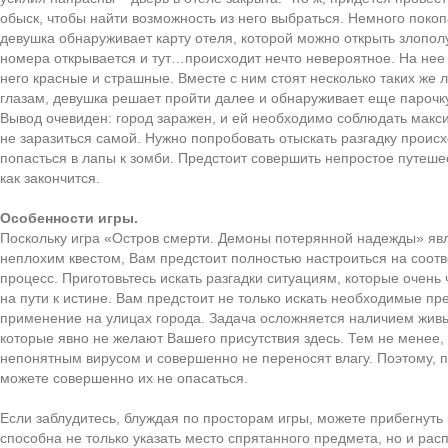
обыск, чтобы найти возможность из него выбраться. Немного покоп
девушка обнаруживает карту отеля, которой можно открыть злопол
номера открывается и тут…происходит нечто невероятное. На нее 
него красные и страшные. Вместе с ним стоят несколько таких же 
глазам, девушка решает пройти далее и обнаруживает еще парочк
Вывод очевиден: город заражен, и ей необходимо соблюдать макс
не заразиться самой. Нужно попробовать отыскать разгадку проис
попасться в лапы к зомби. Предстоит совершить непростое путеше
как закончится.
Особенности игры.
Поскольку игра «Остров смерти. Демоны потерянной надежды» яв
неплохим квестом, Вам предстоит полностью настроиться на соот
процесс. Приготовьтесь искать разгадки ситуациям, которые очень 
на пути к истине. Вам предстоит не только искать необходимые пр
применение на улицах города. Задача осложняется наличием живы
которые явно не желают Вашего присутствия здесь. Тем не менее,
непонятным вирусом и совершенно не переносят влагу. Поэтому, п
можете совершенно их не опасаться.
Если заблудитесь, блуждая по просторам игры, можете прибегнуть
способна не только указать место спрятанного предмета, но и ра