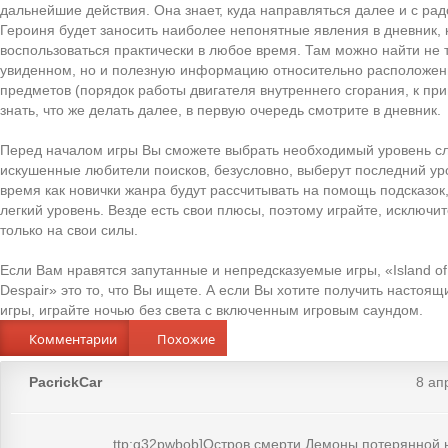
дальнейшие действия. Она знает, куда направляться далее и с рад
Героиня будет заносить наиболее непонятные явления в дневник,
воспользоваться практически в любое время. Там можно найти не 
увиденном, но и полезную информацию относительно расположе
предметов (порядок работы двигателя внутреннего сгорания, к при
знать, что же делать далее, в первую очередь смотрите в дневник.
Перед началом игры Вы сможете выбрать необходимый уровень с
искушенные любители поисков, безусловно, выберут последний уро
время как новички жанра будут рассчитывать на помощь подсказок
легкий уровень. Везде есть свои плюсы, поэтому играйте, исключи
только на свои силы.
Если Вам нравятся запутанные и непредсказуемые игры, «Island o
Despair» это то, что Вы ищете. А если Вы хотите получить настоя
игры, играйте ночью без света с включенным игровым саундом.
Комментарии
Похожие
PacrickCar
8 ап
ttp:q32pwbob]Остров смерти Демоны потерянной 