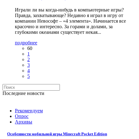
Играли ли вы когда-нибудь в компьютерные игры?
Правда, захватывающе? Недавно я играл в игру от
компании Невософт – «4 элемента». Начинается все
красочно и интересно. За горами и долами, за
глубокими океанами существует некая...
подробнее
60
1
2
3
4
5
Последние новости
Рекомендуем
Опрос
Архивы
Особенности мобильной игры Minecraft Pocket Edition