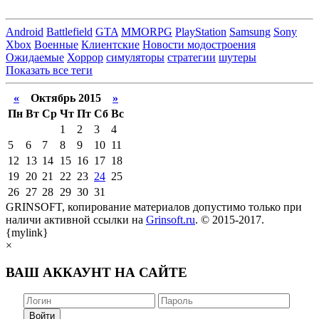
Android
Battlefield
GTA
MMORPG
PlayStation
Samsung
Sony
Xbox
Военные
Клиентские
Новости модостроения
Ожидаемые
Хоррор
симуляторы
стратегии
шутеры
Показать все теги
«
Октябрь 2015
»
Пн
Вт
Ср
Чт
Пт
Сб
Вс
1
2
3
4
5
6
7
8
9
10
11
12
13
14
15
16
17
18
19
20
21
22
23
24
25
26
27
28
29
30
31
GRINSOFT, копирование материалов допустимо только при
наличи активной ссылки на
Grinsoft.ru
. © 2015-2017.
{mylink}
×
ВАШ АККАУНТ НА САЙТЕ
Войти