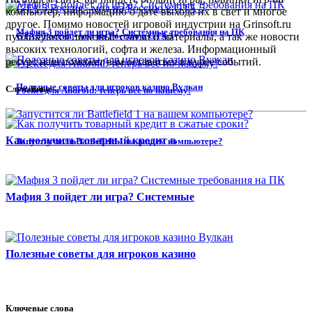
компьютер, информацию о дате выхода их в свет и многое
другое. Помимо новостей игровой индустрии на Grinsoft.ru
Мафия 3 пойдет ли игра? Системные требования на ПК
GTA 5 Россия - мод на Россию в GTA 5
публикуются полезные статьи и материалы, а так же новости
высоких технологий, софта и железа. Информационный
ресурс наш поможет вам оставаться в курсе событий.
Полезные советы для игроков казино Вулкан
Случайные
Pocket для Android: теперь все по нашему!
Как получить товарный кредит в
Запустится ли Battlefield 1 на вашем компьютере?
Мафия 3 пойдет ли игра? Системные
Полезные советы для игроков казино
Ключевые слова