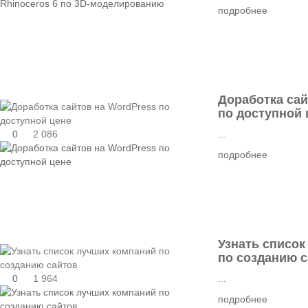
подробнее
Доработка сай
по доступной 
0
2 086
...
подробнее
Узнать список
по созданию 
0
1 964
...
подробнее