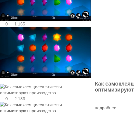
0
1 165
Как самоклеящ
оптимизируют
0
2 186
...
подробнее