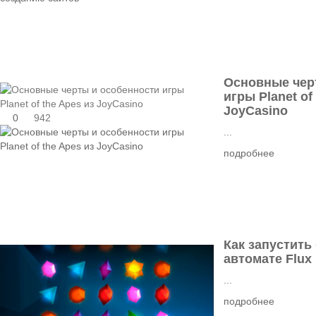
Основные чер
игры Planet of
JoyCasino
0
942
...
подробнее
Как запустить
автомате Flux
...
подробнее