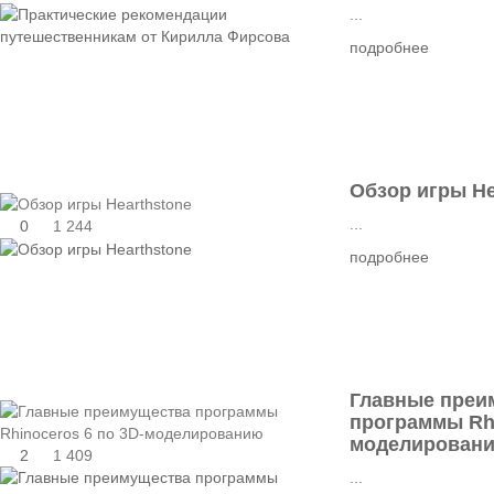
...
подробнее
Обзор игры He
...
0
1 244
подробнее
Главные преи
программы Rhi
моделирован
2
1 409
...