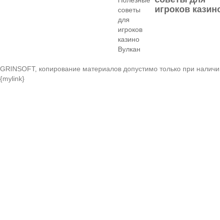
игроков казин
GRINSOFT, копирование материалов допустимо только при наличи
{mylink}