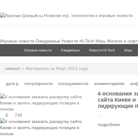
Новинки игр, технологии и игровые новости
Игровые новости
Ожидаемые
Новости Hi-Tech
Игры
Железо и софт
Игровые новости
Ожидаемые
Новости Hi-Tech
Игры
» Материалы за Март 2021 года
GRINSOFT
дате
популярности
посещаемости
комментариям
алф
4 основания з
сайта Киеве и
лидирующие п
0
730
...
подробнее