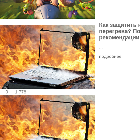
Как защитить 
перегрева? П
рекомендации
...
подробнее
0
1 778