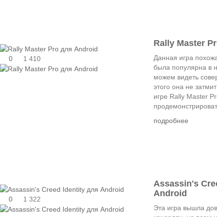
Rally Master P
Данная игра похожа
0
1 410
была популярна в н
можем видеть совер
этого она не затми
игре Rally Master P
продемонстрировать
подробнее
Assassin's Cre
Android
0
1 322
Эта игра вышла дов