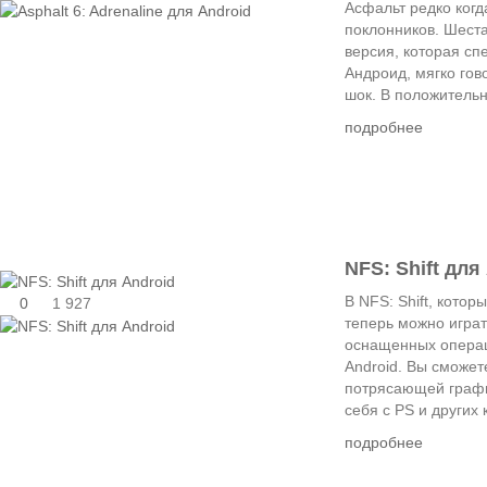
Асфальт редко когд
поклонников. Шеста
версия, которая с
Андроид, мягко гов
шок. В положительн
подробнее
NFS: Shift для
В NFS: Shift, котор
0
1 927
теперь можно играт
оснащенных опера
Android. Вы сможет
потрясающей графи
себя с PS и других 
подробнее