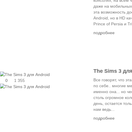
консолях, на всем ч
даже на мобильных 
эта возможность до
Android, но в HD ка
Prince of Persia и Tri
подробнее
The Sims 3 дл
Все говорят, что эт
0
1 355
по себе.. многие ме
именно она... но че
столь огромное кол
день, остается толь
нам ведь...
подробнее