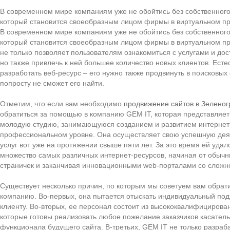
В современном мире компаниям уже не обойтись без собственного
который становится своеобразным лицом фирмы в виртуальном пр
В современном мире компаниям уже не обойтись без собственного
который становится своеобразным лицом фирмы в виртуальном пр
не только позволяет пользователям ознакомиться с услугами и до
но также привлечь к ней большее количество новых клиентов. Есте
разработать веб-ресурс – его нужно также продвинуть в поисковых 
попросту не сможет его найти.
Отметим, что если вам необходимо
продвижение сайтов в Зеленог
обратиться за помощью в компанию GEM IT, которая представляет
молодую студию, занимающуюся созданием и развитием интернет
профессиональном уровне. Она осуществляет свою успешную деят
услуг вот уже на протяжении свыше пяти лет. За это время ей удал
множество самых различных интернет-ресурсов, начиная от обыч
страничек и заканчивая инновационными web-порталами со сложно
Существует несколько причин, по которым мы советуем вам обрати
компанию. Во-первых, она пытается отыскать индивидуальный под
клиенту. Во-вторых, ее персонал состоит из высококвалифицирова
которые готовы реализовать любое пожелание заказчиков касател
функционала будущего сайта. В-третьих, GEM IT не только разраб