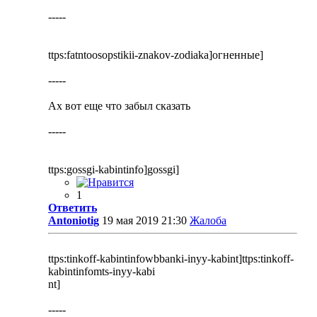
-----
ttps:fatntoosopstikii-znakov-zodiaka]огненные]
-----
Ах вот еще что забыл сказать
-----
ttps:gossgi-kabintinfo]gossgi]
1
Ответить
Antoniotig
19 мая 2019 21:30
Жалоба
ttps:tinkoff-kabintinfowbbanki-inyy-kabint]ttps:tinkoff-
kabintinfomts-inyy-kabi
nt]
-----