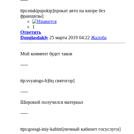
ttps:ntakipspokip]прокат авто на кипре без
франшизы]
1
Ответить
Douglasdakly
25 марта 2019 04:22
Жалоба
Мой коммент будет таков
-----
ttp:svyatogo-b]бц святогор]
-----
Широкий получился материал
-----
ttps:gossgi-iniy-kabint]личный кабинет госуслуги]