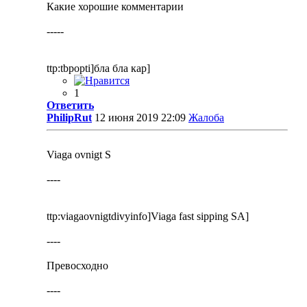
Какие хорошие комментарии
-----
ttp:tbpopti]бла бла кар]
1
Ответить
PhilipRut
12 июня 2019 22:09
Жалоба
Viaga ovnigt S
----
ttp:viagaovnigtdivyinfo]Viaga fast sipping SA]
----
Превосходно
----