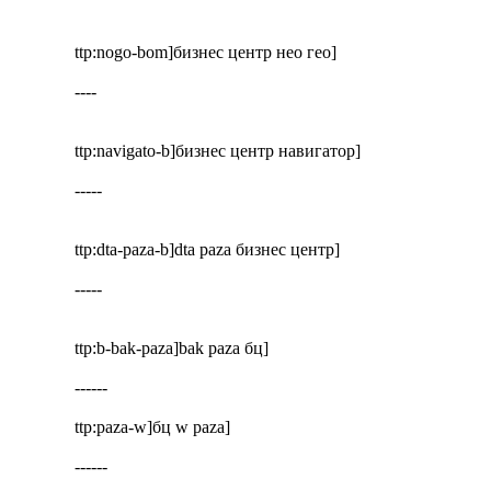
ttp:nogo-bom]бизнес центр нео гео]
----
ttp:navigato-b]бизнес центр навигатор]
-----
ttp:dta-paza-b]dta paza бизнес центр]
-----
ttp:b-bak-paza]bak paza бц]
------
ttp:paza-w]бц w paza]
------