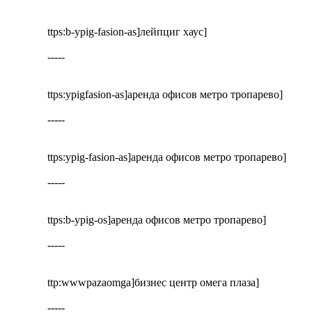
ttps:b-ypig-fasion-as]лейпциг хаус]
-----
ttps:ypigfasion-as]аренда офисов метро тропарево]
-----
ttps:ypig-fasion-as]аренда офисов метро тропарево]
-----
ttps:b-ypig-os]аренда офисов метро тропарево]
-----
ttp:wwwpazaomga]бизнес центр омега плаза]
-----