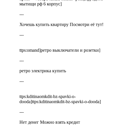
мытищи рф 6 корпус]
---
Хочешь купить квартиру Посмотри её тут!
---
ttps:omand]ретро выключатели и розетки]
---
ретро электрика купить
---
ttps:kditinaomkdit-bz-spavki-o-
dooda]ttps:kditinaomkdit-bz-spavki-o-dooda]
---
Нет денег Можно взять кредит