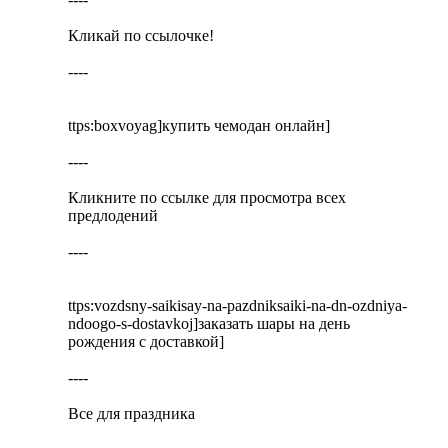
Кликай по ссылочке!
----
ttps:boxvoyag]купить чемодан онлайн]
----
Кликните по ссылке для просмотра всех
предлодений
----
ttps:vozdsny-saikisay-na-pazdniksaiki-na-dn-ozdniya-
ndoogo-s-dostavkoj]заказать шары на день
рождения с доставкой]
----
Все для праздника