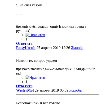
Я на счет газона
-----
ttps:gnistoytsnygazon_onniy]газонная трава в
рулонах]
1
Ответить
PatsyUnsub
25 апреля 2019 12:26
Жалоба
Извините, вопрос удален
ttps:bakbiztadsfising-vk-dja-nainajsix53340]фишинг
вк]
1
Ответить
WesleyMof
29 апреля 2019 05:39
Жалоба
Бессоная ночь и все готово