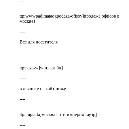
----
ttp:wwwpadimataogpodaza-ofisov]продажа офисов в
москве]
----
Все для посетителя
----
ttp:paza-w]w плаза бц]
-----
взгляните на сайт ниже
----
ttp:impia-ta]москва сити империя тауэр]
----