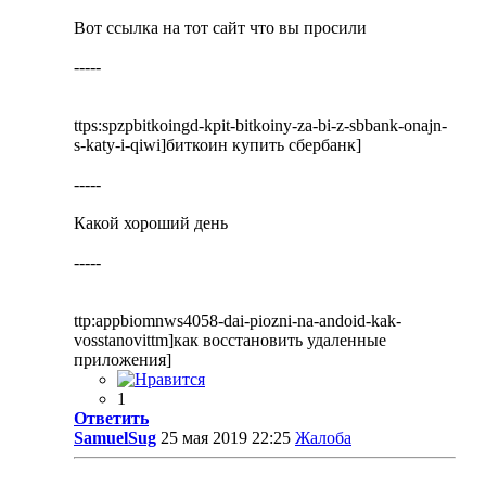
Вот ссылка на тот сайт что вы просили
-----
ttps:spzpbitkoingd-kpit-bitkoiny-za-bi-z-sbbank-onajn-
s-katy-i-qiwi]биткоин купить сбербанк]
-----
Какой хороший день
-----
ttp:appbiomnws4058-dai-piozni-na-andoid-kak-
vosstanovittm]как восстановить удаленные
приложения]
1
Ответить
SamuelSug
25 мая 2019 22:25
Жалоба