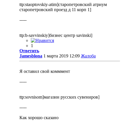
ttp:staoptovskiy-atim]старопетровский атриум
старопетровский проезд д 11 корп 1]
-----
ttp:b-savvinskiy]бизнес центр savinski]
1
Ответить
Jamesblona
1 марта 2019 12:09
Жалоба
Я оставил свой комммент
-----
ttp:sovnisom]магазин русских сувениров]
-----
Как хорошо сказано
-----