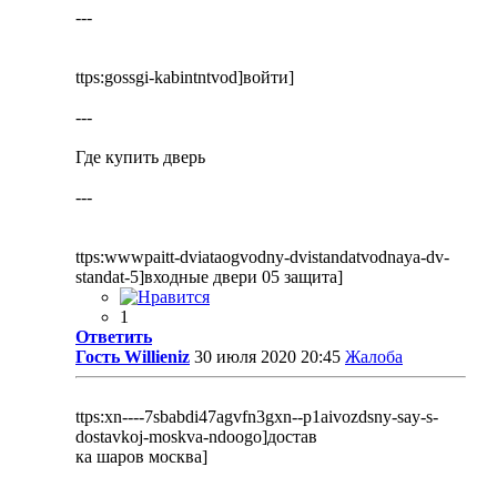
---
ttps:gossgi-kabintntvod]войти]
---
Где купить дверь
---
ttps:wwwpaitt-dviataogvodny-dvistandatvodnaya-dv-
standat-5]входные двери 05 защита]
1
Ответить
Гость Willieniz
30 июля 2020 20:45
Жалоба
ttps:xn----7sbabdi47agvfn3gxn--p1aivozdsny-say-s-
dostavkoj-moskva-ndoogo]достав
ка шаров москва]
----