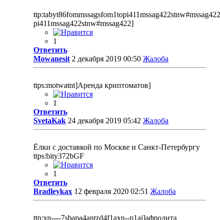
ttp:tabyt86fommssagsfom1topi411mssag422stnw#mssag422
pi411mssag422stnw#mssag422]
1
Ответить
Mowanesit
2 декабря 2019 00:50
Жалоба
ttps:motwatnt]Аренда криптоматов]
1
Ответить
SvetaKak
24 декабря 2019 05:42
Жалоба
Ёлки с доставкой по Москве и Санкт-Петербургу
ttps:bity372bGF
1
Ответить
Bradleykax
12 февраля 2020 02:51
Жалоба
ttp:xn----7sbapa4antzd4f1axn--p1ai]афродита