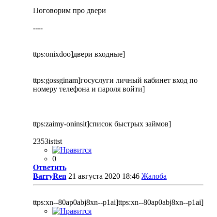
Поговорим про двери
----
ttps:onixdoo]двери входные]
ttps:gossginam]госуслуги личный кабинет вход по
номеру телефона и пароля войти]
ttps:zaimy-oninsit]список быстрых займов]
2353isttst
0
Ответить
BarryRen
21 августа 2020 18:46
Жалоба
ttps:xn--80ap0abj8xn--p1ai]ttps:xn--80ap0abj8xn--p1ai]