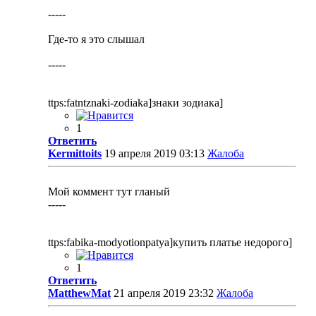
-----
Где-то я это слышал
-----
ttps:fatntznaki-zodiaka]знаки зодиака]
1
Ответить
Kermittoits
19 апреля 2019 03:13
Жалоба
Мой коммент тут гланый
-----
ttps:fabika-modyotionpatya]купить платье недорого]
1
Ответить
MatthewMat
21 апреля 2019 23:32
Жалоба