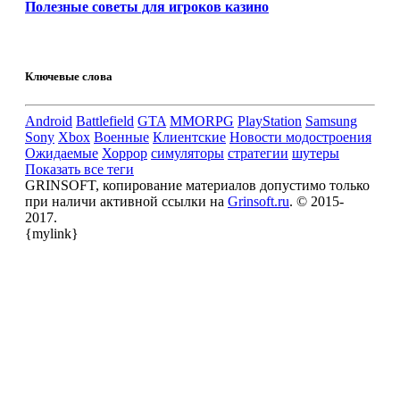
Полезные советы для игроков казино
Ключевые слова
Android
Battlefield
GTA
MMORPG
PlayStation
Samsung
Sony
Xbox
Военные
Клиентские
Новости модостроения
Ожидаемые
Хоррор
симуляторы
стратегии
шутеры
Показать все теги
GRINSOFT, копирование материалов допустимо только
при наличи активной ссылки на
Grinsoft.ru
. © 2015-
2017.
{mylink}