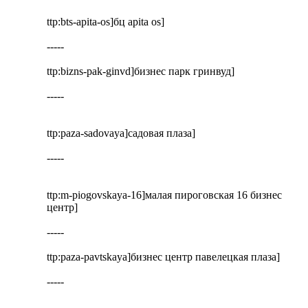
ttp:bts-apita-os]бц apita os]
-----
ttp:bizns-pak-ginvd]бизнес парк гринвуд]
-----
ttp:paza-sadovaya]садовая плаза]
-----
ttp:m-piogovskaya-16]малая пироговская 16 бизнес
центр]
-----
ttp:paza-pavtskaya]бизнес центр павелецкая плаза]
-----