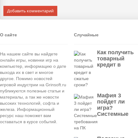
Добавить комментарий
О сайте
Случайные
Как получить
На нашем сайте вы найдете
товарный
онлайн игры, новинки игр на
кредит в
компьютер, информацию о дате
выхода их в свет и многое
другое. Помимо новостей
игровой индустрии на Grinsoft.ru
публикуются полезные статьи и
Мафия 3
материалы, а так же новости
пойдет ли
высоких технологий, софта и
игра?
железа. Информационный
Системные
ресурс наш поможет вам
оставаться в курсе событий.