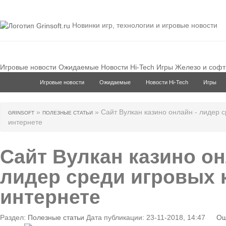
Новинки игр, технологии и игровые новости
Игровые новости
Ожидаемые
Новости Hi-Tech
Игры
Железо и софт
Игровые новости
Ожидаемые
Новости Hi-Tech
Игры
»
» Сайт Вулкан казино онлайн - лидер с
GRINSOFT
ПОЛЕЗНЫЕ СТАТЬИ
интернете
Сайт Вулкан казино он
лидер среди игровых 
интернете
Раздел:
Полезные статьи
Дата публикации: 23-11-2018, 14:47
Ош