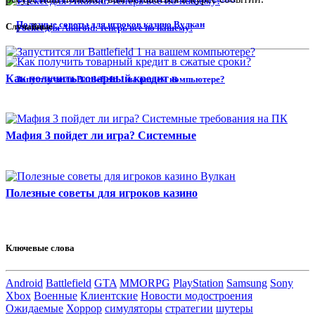
Полезные советы для игроков казино Вулкан
Случайные
Pocket для Android: теперь все по нашему!
Как получить товарный кредит в
Запустится ли Battlefield 1 на вашем компьютере?
Мафия 3 пойдет ли игра? Системные
Полезные советы для игроков казино
Ключевые слова
Android
Battlefield
GTA
MMORPG
PlayStation
Samsung
Sony
Xbox
Военные
Клиентские
Новости модостроения
Ожидаемые
Хоррор
симуляторы
стратегии
шутеры