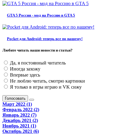
GTA 5 Россия - мод на Россию в GTA 5
Pocket для Android: теперь все по нашему!
Любите читать наши новости и статьи?
Да, я постоянный читатель
Иногда захожу
Впервые здесь
Не люблю читать, смотрю картинки
Я только в игры играю и VK сижу
Голосовать
Март 2022 (1)
Февраль 2022 (2)
Январь 2022 (7)
Декабрь 2021 (2)
Ноябрь 2021 (1)
Октябрь 2021 (6)