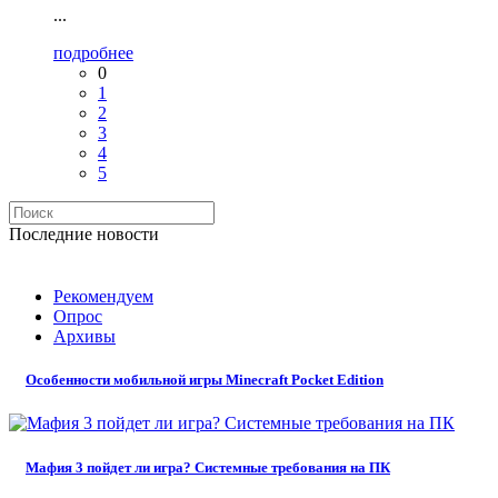
...
подробнее
0
1
2
3
4
5
Последние новости
Рекомендуем
Опрос
Архивы
Особенности мобильной игры Minecraft Pocket Edition
Мафия 3 пойдет ли игра? Системные требования на ПК