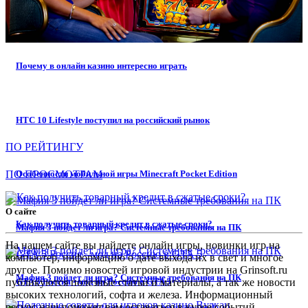
Почему в онлайн казино интересно играть
НТС 10 Lifestyle поступил на российский рынок
ПО РЕЙТИНГУ
ПО ПРОСМОТРАМ
Особенности мобильной игры Minecraft Pocket Edition
О сайте
Как получить товарный кредит в сжатые сроки?
Мафия 3 пойдет ли игра? Системные требования на ПК
На нашем сайте вы найдете онлайн игры, новинки игр на
компьютер, информацию о дате выхода их в свет и многое
другое. Помимо новостей игровой индустрии на Grinsoft.ru
Мафия 3 пойдет ли игра? Системные требования на ПК
GTA 5 Россия - мод на Россию в GTA 5
публикуются полезные статьи и материалы, а так же новости
высоких технологий, софта и железа. Информационный
ресурс наш поможет вам оставаться в курсе событий.