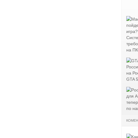
КОМЕН