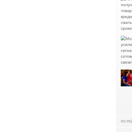
ПО РЕ