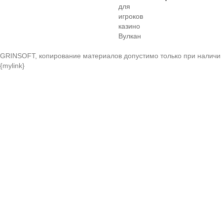
GRINSOFT, копирование материалов допустимо только при наличи
{mylink}