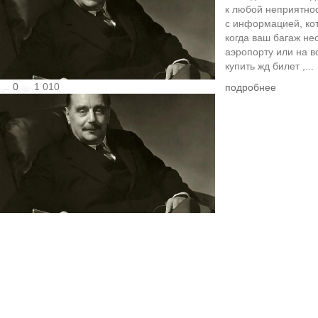
к любой неприятнос
с информацией, ко
когда ваш багаж не
аэропорту или на в
купить жд билет ,...
0
1 010
подробнее