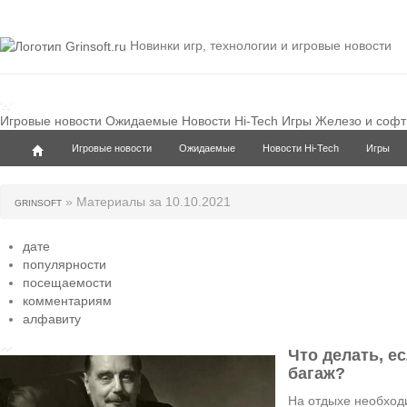
Новинки игр, технологии и игровые новости
Игровые новости
Ожидаемые
Новости Hi-Tech
Игры
Железо и софт
Игровые новости
Ожидаемые
Новости Hi-Tech
Игры
» Материалы за 10.10.2021
GRINSOFT
дате
популярности
посещаемости
комментариям
алфавиту
Что делать, е
багаж?
На отдыхе необход