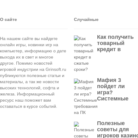
О сайте
Случайные
Как получить
На нашем сайте вы найдете
товарный
онлайн игры, новинки игр на
кредит в
компьютер, информацию о дате
выхода их в свет и многое
другое. Помимо новостей
игровой индустрии на Grinsoft.ru
публикуются полезные статьи и
Мафия 3
материалы, а так же новости
пойдет ли
высоких технологий, софта и
игра?
железа. Информационный
Системные
ресурс наш поможет вам
оставаться в курсе событий.
Полезные
советы для
игроков казин