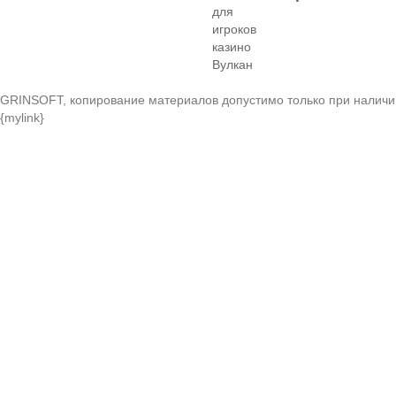
GRINSOFT, копирование материалов допустимо только при наличи
{mylink}