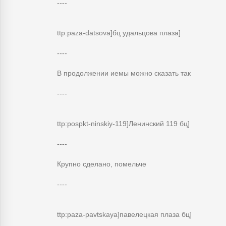
----
ttp:paza-datsova]бц удальцова плаза]
----
В продолжении иемы можно сказать так
----
ttp:pospkt-ninskiy-119]Ленинский 119 бц]
----
Крупно сделано, помельче
----
ttp:paza-pavtskaya]павелецкая плаза бц]