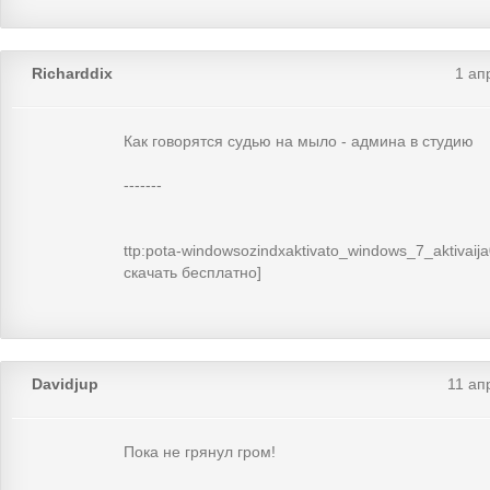
Richarddix
1 ап
Как говорятся судью на мыло - админа в студию
-------
ttp:pota-windowsozindxaktivato_windows_7_aktivaij
скачать бесплатно]
Davidjup
11 ап
Пока не грянул гром!