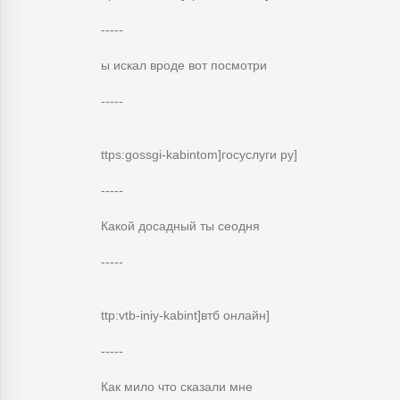
-----
ы искал вроде вот посмотри
-----
ttps:gossgi-kabintom]госуслуги ру]
-----
Какой досадный ты сеодня
-----
ttp:vtb-iniy-kabint]втб онлайн]
-----
Как мило что сказали мне