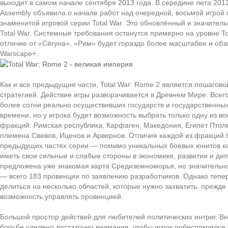
выходит в самом начале сентября 2013 года. В середине лета 2012
Assembly объявила о начале работ над очередной, восьмой игрой
знаменитой игровой серии Total War. Это обновлённый и значите
Total War. Системные требования останутся примерно на уровне Tot
отличие от «Сёгуна», «Рим» будет гораздо более масштабен и об
Warscape+.
Как и все предыдущие части, Total War: Rome 2 является пошагово
стратегией. Действие игры разворачивается в Древнем Мире. Всег
более сотни реально осуществивших государств и государственных
времени, но у игрока будет возможность выбрать только одну из 
фракций: Римская республика, Карфаген, Македония, Египет Птол
племена Свевов, Иценов и Арвернов. Отличия каждой из фракций 
предыдущих частях серии — помимо уникальных боевых юнитов к
иметь свои сильные и слабые стороны в экономике, развитии и дип
предложена уже знакомая карта Средиземноморья, но значительн
— всего 183 провинции по заявлению разработчиков. Однако тепе
делиться на несколько областей, которые нужно захватить, прежде
возможность управлять провинцией.
Большой простор действий для любителей политических интриг. В
борьбе уделено достаточно внимания, чтобы игрок побеспокоился