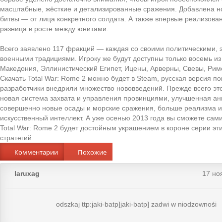
масштабные, жёсткие и детализированные сражения. Добавлена н
битвы — от лица конкретного солдата. А также впервые реализова
разница в росте между юнитами.
Всего заявлено 117 фракций — каждая со своими политическими, 
военными традициями. Игроку же будут доступны только восемь из
Македония, Эллинистический Египет, Ицены, Арверны, Свевы, Рим
Скачать Total War: Rome 2 можно будет в Steam, русская версия п
разработчики внедрили множество нововведений. Прежде всего это
новая система захвата и управления провинциями, улучшенная ан
совершенно новые осады и морские сражения, больше реализма и
искусственный интеллект. А уже осенью 2013 года вы сможете сами
Total War: Rome 2 будет достойным украшением в короне серии эт
стратегий.
Комментарии
Похожие
laruxag
17 но
odszkaj ttp:jaki-batp]jaki-batp] zadwi w niodzownośi