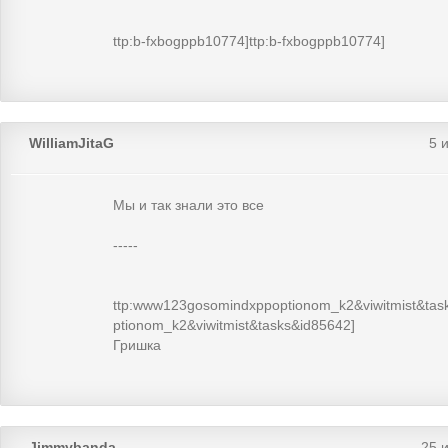
ttp:b-fxbogppb10774]ttp:b-fxbogppb10774]
WilliamJitaG
5 
Мы и так знали это все
-----
ttp:www123gosomindxppoptionom_k2&viwitmist&ta
ptionom_k2&viwitmist&tasks&id85642]
Гришка
Jimmybanda
25 