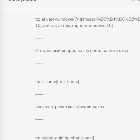
ttp:ativato-windows-7ntkmsato-%D0%B4%D0%BB%
10]скачать активатор для windows 10]
-----
Интересный вопрос вот тут есть на него ответ
-----
ttp:k-tiootv]ttp:k-tiootv]
-----
ахахах отрезал как сказали хахах
-----
ttp:sbank-onin]ttp:sbank-onin]