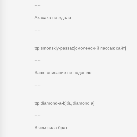
----
Ахахаха не ждали
----
ttp:smonskiy-passaz]смоленский пассаж сайт]
----
Ваше описание не подошло
----
ttp:diamond-a-b]бц diamond a]
----
В чем сила брат