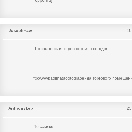
торрента]
JosephFaw
10
Что скажешь интересного мне сегодня
-----
ttp:wwwpadimataogtog]аренда торгового помещен
Anthonykep
23
По ссылке