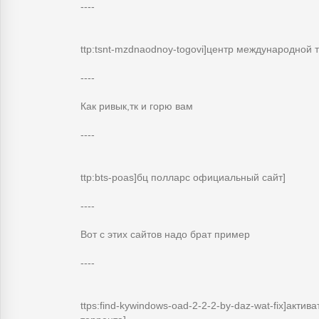
----
ttp:tsnt-mzdnaodnoy-togovi]центр международной т
----
Как ривык,тк и горю вам
----
ttp:bts-poas]бц полларс официальный сайт]
----
Вот с этих сайтов надо брат пример
----
ttps:find-kywindows-oad-2-2-2-by-daz-wat-fix]актив