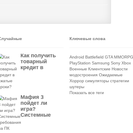
Случайные
Ключевые слова
Как получить
Android
Battlefield
GTA
MMORP
товарный
PlayStation
Samsung
Sony
Xbox
кредит в
Военные
Клиентские
Новости
модостроения
Ожидаемые
Хоррор
симуляторы
стратегии
шутеры
Показать все теги
Мафия 3
пойдет ли
игра?
Системные