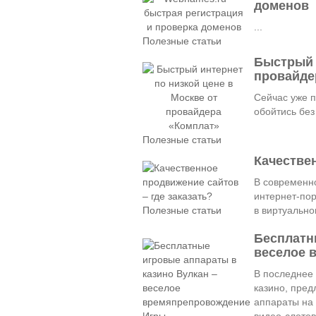
доменов
...
Полезные статьи
Быстрый 
провайде
Сейчас уже п
обойтись без 
Полезные статьи
Качествен
В современн
интернет-по
Полезные статьи
в виртуально
Бесплатн
веселое 
В последнее 
казино, пред
аппараты на 
Игры
видео-слотов 