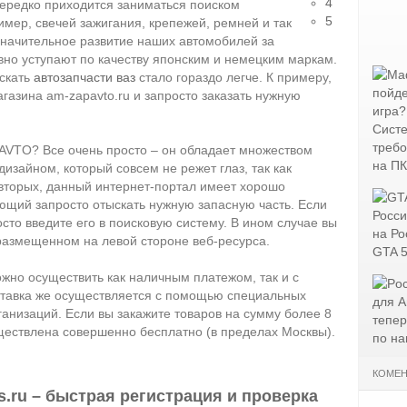
4
ередко приходится заниматься поиском
5
мер, свечей зажигания, крепежей, ремней и так
 значительное развитие наших автомобилей за
авно уступают по качеству японским и немецким маркам.
искать
автозапчасти ваз
стало гораздо легче. К примеру,
агазина am-zapavto.ru и запросто заказать нужную
VTO? Все очень просто – он обладает множеством
изайном, который совсем не режет глаз, так как
вторых, данный интернет-портал имеет хорошо
щий запросто отыскать нужную запасную часть. Если
осто введите его в поисковую систему. В ином случае вы
 размещенном на левой стороне веб-ресурса.
ожно осуществить как наличным платежом, так и с
ставка же осуществляется с помощью специальных
ганизаций. Если вы закажите товаров на сумму более 8
уществлена совершенно бесплатно (в пределах Москвы).
КОМЕН
.ru – быстрая регистрация и проверка