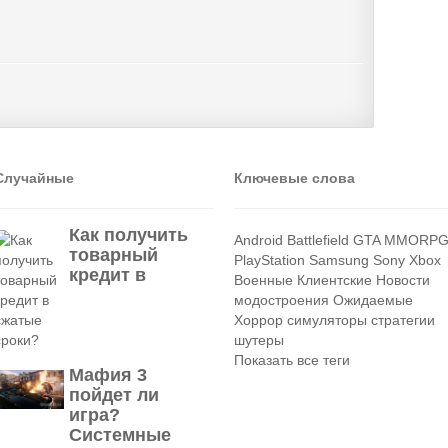
Случайные
Ключевые слова
Как получить
Android
Battlefield
GTA
MMORP
товарный
PlayStation
Samsung
Sony
Xbox
кредит в
Военные
Клиентские
Новости
модостроения
Ожидаемые
Хоррор
симуляторы
стратегии
шутеры
Показать все теги
Мафия 3
пойдет ли
игра?
Системные