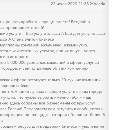
22 июля 2020 21:38
Жалоба
м и решать проблемы проще вместе! Вступай в
ых предпринимателей!
шие услуги – Все услуги класса А Все для услуг класса
асса А Стань элитой бизнеса
миллионы компаний ежедневно, ежеминутно,
тся в качественных услугах, они их ищут – через
в и в интернете
ее 1 000 000 успешных компаний в сфере услуг со
0 городов, и сейчас данные об этих компаниях
 каждой сфере останутся только 20 лучших компаний -
лидеров сейчас
яет компании лучших в сфере услуг в своем городе
ы лучший, что нужно выбрать именно тебя – наш
енно здесь собраны все бизнесмены сферы услуг
 вся России! Предлагаем вам вступить в сообщество и
информацию на площадке, которая объединит более 5
ов
создаем ресурс для поддержки бизнеса и увеличения