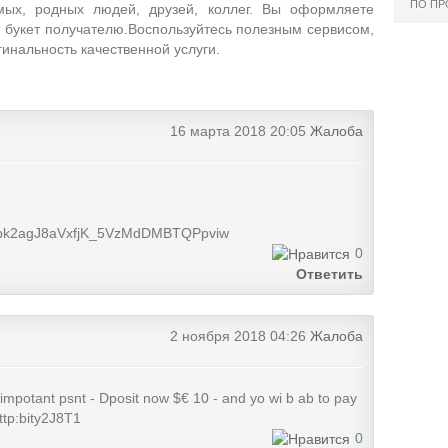
ПО П
мых, родных людей, друзей, коллег. Вы оформляете
т букет получателю.Воспользуйтесь полезным сервисом,
инальность качественной услуги.
16 марта 2018 20:05
Жалоба
15bk2agJ8aVxfjK_5VzMdDMBTQPpviw
0
Ответить
2 ноября 2018 04:26
Жалоба
impotant psnt - Dposit now $€ 10 - and yo wi b ab to pay
ttp:bity2J8T1
0