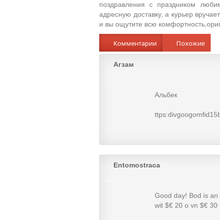
поздравления с праздником люби
адресную доставку, а курьер вручае
и вы ощутите всю комфортность,ориг
Комментарии
Похожие
Агзам
Альбек
ttps:divgoogomfid
Entomostraca
Good day! Bod is an 
wit $€ 20 o vn $€ 30 