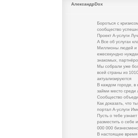
АлександрDox
Бороться с кризисо
сообщество успешн
Проект А-услуги Луч
А Все об услугах кл
Миллионы людей и 
ежесекундно нуждаю
знакомых, партнёро
Мы собрали уже бол
всей страны из 101
актуализируются
В каждом городе, в
займи место среди 
Сообщество объедин
Как доказать, что т
портал А-услуги Им
Пусть о тебе узнает
разместить о себе 
000 000 бизнесмен
В настоящее время 