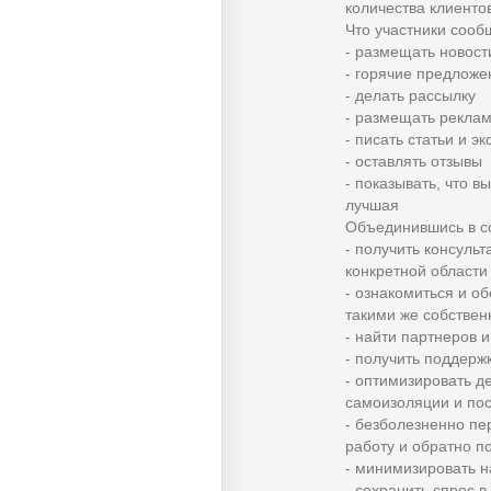
количества клиентов
Что участники сооб
- размещать новост
- горячие предложе
- делать рассылку
- размещать рекла
- писать статьи и э
- оставлять отзывы
- показывать, что в
лучшая
Объединившись в со
- получить консульт
конкретной области
- ознакомиться и о
такими же собствен
- найти партнеров 
- получить поддержк
- оптимизировать д
самоизоляции и по
- безболезненно пе
работу и обратно п
- минимизировать н
- сохранить спрос 