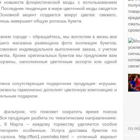
м новшеств флористической моды, с использованием
. Последние тенденции в мире цветочной моды сводятся
новной акцент создается вокруг цветка: свежего,
 лишь завершает общую роскошь букета.
 своем городе – обращайтесь, мы воплотим в жизнь все
шего магазина размещена фото коллекция букетов,
возможно индивидуальное выполнение заказа, с учетом
цветка. Кроме оригинальных букетов мы предложим вам
 корзины, наполненные цветочным ассорти или одной
лена сопутствующая подарочная продукция: игрушки,
 презенты гармонично дополнят цветочную композицию и
тельным подарком.
 фильтром, что поможет сократить время поиска
 Вся продукция разбита по тематическим направлениям:
, 8 Марта – каждому торжеству уделяется особое
ПО РЕ
тегориях особенные. Услуга доставка букетов по
о салона
http://flori1.com/niko.html
– отличный вариант