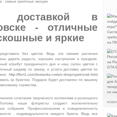
 доставкой в
овске - отличные
скошные и яркие
редставить без цветов. Ведь эти свежие растения
ваны дарить радость, хорошее настроение и праздник.
ный атрибут праздничного дня и наш салон цветов с
точный шедевр по заказу, а услуга доставка цветов по
азине
http://flori1.com/dostavka-cvetov-dnepropetrovsk.html
зжать за букетом. Подарок будет доставлен по вашему
 виновнику торжества.
оничное сочетание творческого коллектива и роскошного
КОМЕН
 Поэтому наши флористы создают исключительно
ные собрания. Профессионализм и осведомленность
ности , индивидуальности каждого букета. Ведь все