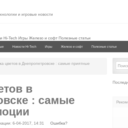
ехнологии и игровые новости
и Hi-Tech
Игры
Железо и софт
Полезные статьи
ые
Новости Hi-Tech
Игры
Железо и софт
Полезные статьи
ка цветов в Днепропетровске : самые приятные
Последн
етов в
вске : самые
Реком
моции
ации: 6-04-2017, 14:31
Ошибка?