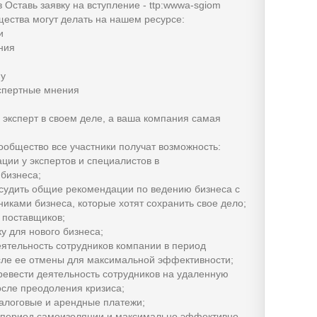
 Оставь заявку на вступление - ttp:wwwa-sgiom
щества могут делать на нашем ресурсе:
и
ния
му
кспертные мнения
ы эксперт в своем деле, а ваша компания самая
общество все участники получат возможность:
ации у экспертов и специалистов в
 бизнеса;
бсудить общие рекомендации по ведению бизнеса с
никами бизнеса, которые хотят сохранить свое дело;
и поставщиков;
у для нового бизнеса;
еятельность сотрудников компании в период
сле ее отмены для максимальной эффективности;
ревести деятельность сотрудников на удаленную
осле преодоления кризиса;
алоговые и арендные платежи;
в период самоизоляции и максимально эффективно